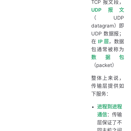
TCP 报文段，
UDP报文
（UDP
datagram）即
UDP 数据报；
在
IP 层
，数据
包通常被称为
数据包
（packet）
整体上来说，
传输层提供如
下服务：
进程到进程
通信
：传输
层保证了不
同主机之间