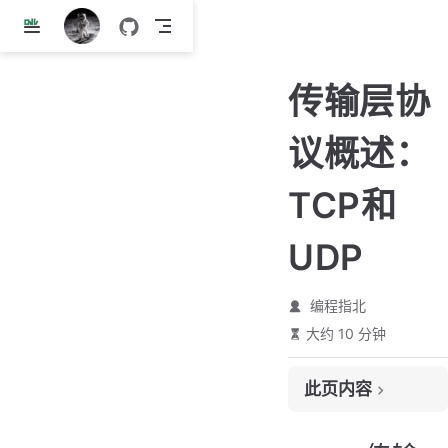
跳
至
主
传输层协
要
內
议概述：
容
TCP和
UDP
编程指北
大约 10 分钟
此页内容
一、传输层协议概述（TCP/UDP）