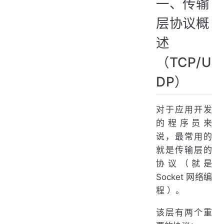
一、传输
二、TCP/UDP 传输层协议寻址：端口和套接字
三、多路复用和多路分解
层协议概
四、端口分类
述
1. 周知端口号（Well-Known Ports）
2. 注册端口号（Registered Ports）
（TCP/U
3. 动态或临时端口号（Dynamic or Private Ports）
DP）
对于应用开发
的程序员来
说，最常用的
就是传输层的
协议（就是
Socket 网络编
程 ）。
该层有两个重