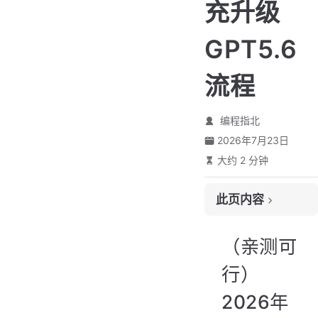
充升级
GPT5.6
流程
编程指北
2026年7月23日
大约 2 分钟
此页内容
（亲测可行）2026年ChatGPT充值教程，微信/支付宝代充升级 GPT 5.6 流程
（亲测可
一、购买充值卡密
二、开始充值流程
行）
1. 验证卡密
2026年
2. 提交账号信息