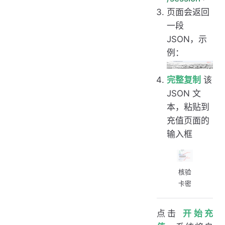
页面会返回
一段
JSON，示
例：
完整复制
该
JSON 文
本，粘贴到
充值页面的
输入框
核验
卡密
点击
开始充