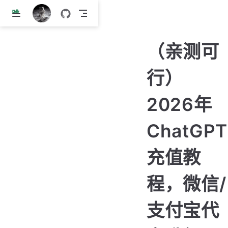
跳
至
主
（亲测可
要
內
行）
容
2026年
ChatGPT
充值教
程，微信/
支付宝代