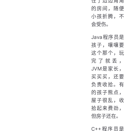
住了边边角角
的房间，随便
小孩折腾，不
会受伤。
Java程序员是
孩子，嚷嚷要
这个那个，玩
完了就丢，
JVM是家长，
买买买，还要
负责收拾。有
的孩子熊点，
屋子很乱，收
拾起来费劲，
但房子还在。
C++程序员是