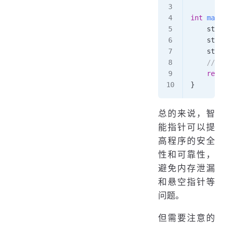
int
 main
(
    std::
    std::
    std::
    /
    retur
}
总的来说，智
能指针可以提
高程序的安全
性和可靠性，
避免内存泄漏
和悬空指针等
问题。
但需要注意的