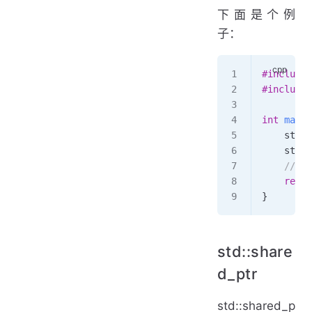
下面是个例
子：
#include
 
#include
 
int
 main
(
    std::
    std::
    //
    retur
}
std::share
d_ptr
std::shared_p