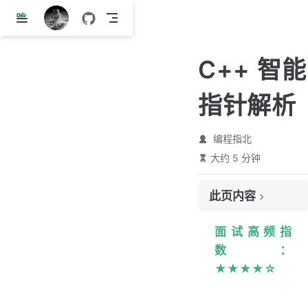
跳
至
主
C++ 智能
要
內
指针解析
容
编程指北
大约 5 分钟
此页内容
为什么需要智能指针
面试高频指
C/C++ 常见的内存错误
数：
智能指针
★★★★☆
std::unique_ptr
std::shared_ptr