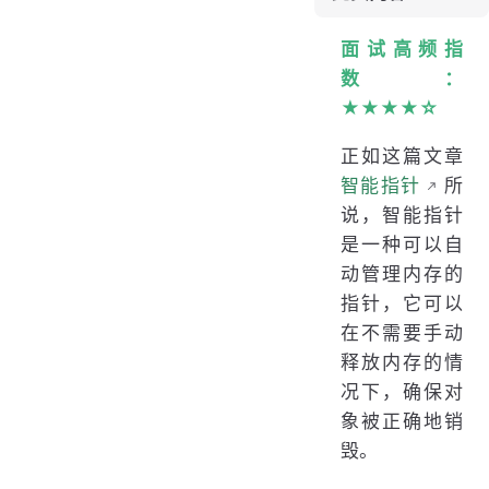
如何解决 double free
enable_shared_from_this
面试高频指
线程安全性
数：
手写 shared_ptr
★★★★☆
shared_ptr 常用 API
正如这篇文章
智能指针
所
说，智能指针
是一种可以自
动管理内存的
指针，它可以
在不需要手动
释放内存的情
况下，确保对
象被正确地销
毁。