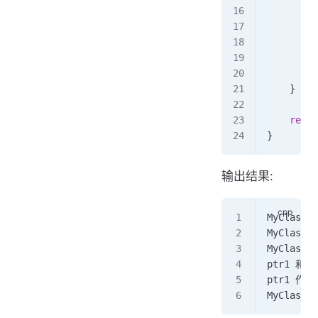
         
         
         
        }
        s
    }
 /
    retur
}
输出结果:
MyClass
MyClass
::
MyClass
::
ptr1 和
ptr1 作
MyClass