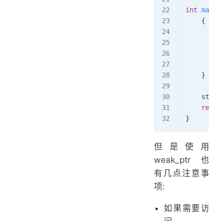
int
 main
(
    {
        s
        s
        a
        b
    }
 /
    std::
    retur
}
但是使用
weak_ptr 也
有几点注意事
项:
如果需要访