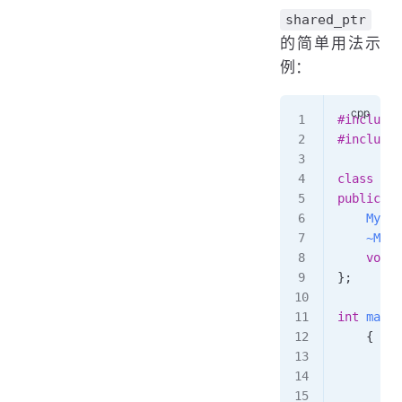
shared_ptr
的简单用法示
例：
#include
 
#include
 
class
 MyC
public:
    MyCla
    ~MyCl
    void
 
};
int
 main
(
    {
        s
        {
         