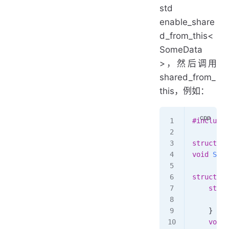
std
enable_share
d_from_this<
SomeData
>，然后调用
shared_from_
this，例如：
#include
 
struct
 So
void
 Some
struct
 So
    stati
        r
    }
    void
 