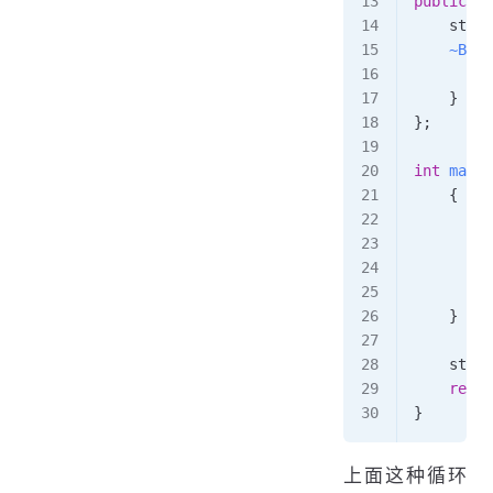
public:
    std::
    ~B
() 
        s
    }
};
int
 main
(
    {
        s
        s
        a
        b
    }
 /
    std::
    retur
}
上面这种循环