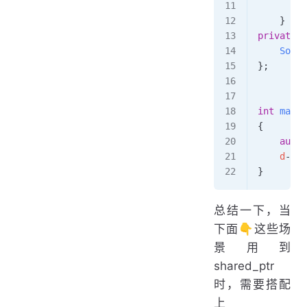
        S
    }
private:
    SomeD
};
int
 main
(
{
    auto
 
    d
->
Ne
}
总结一下，当
下面👇这些场
景用到
shared_ptr
时，需要搭配
上