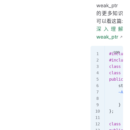
weak_ptr
的更多知识
可以看这篇:
深入理解
weak_ptr
#include
 
#include
 
class
 B
;
class
 A
 {
public:
    std::
    ~A
() 
        s
    }
};
class
 B
 {