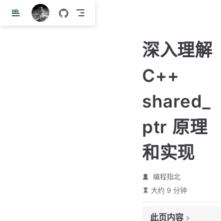
跳
至
主
深入理解
要
內
C++
容
shared_
ptr 原理
和实现
编程指北
shared_ptr 的使用
大约 9 分钟
引用计数如何实现的
shared_ptr 的 double free 问题
此页内容