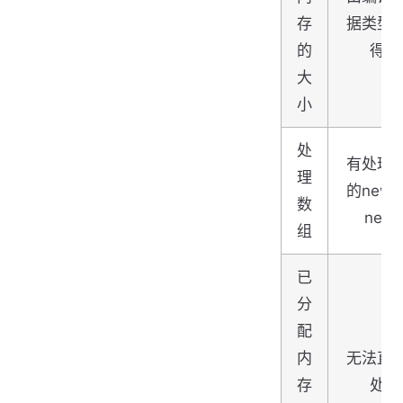
存
据类型
的
得出
大
小
处
有处理
理
的new
数
new[
组
已
分
配
内
无法直
存
处理