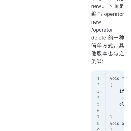
new。下面是
编写operator
new
/operator
delete 的一种
简单方式，其
他版本也与之
类似：
void * op
{
    if(vo
        r
    else
        t
}
void oper
{