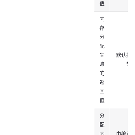
值
内
存
分
配
失
默认抛
败
常
的
返
回
值
分
配
内
由编译