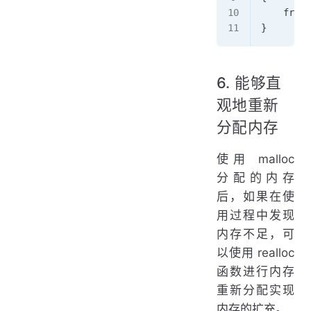
    free(
}
6. 能够直
观地重新
分配内存
使用 malloc
分配的内存
后，如果在使
用过程中发现
内存不足，可
以使用 realloc
函数进行内存
重新分配实现
内存的扩充。