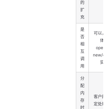
的
扩
充
是
可以，
否
体的
相
operat
互
new/del
调
实现
用
分
配
内
客户能
存
定处理
时