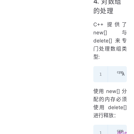
4. 对数组
的处理
C++ 提供了
new[] 与
delete[] 来专
门处理数组类
型:
	A 
*
 p
使用 new[] 分
配的内存必须
使用 delete[]
进行释放：
  delete
 