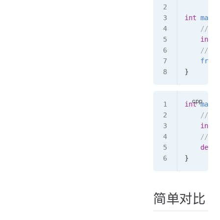
int
 main
(
    // 
    int
 *
    //
    free
(
}
int
 main
(
    //
    int
 *
    //
    delet
}
简单对比