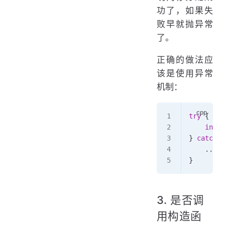
功了，如果失
败早就抛异常
了。
正确的做法应
该是使用异常
机制：
try
 {
    int
 *
} 
catch
 (
    ...
}
3. 是否调
用构造函