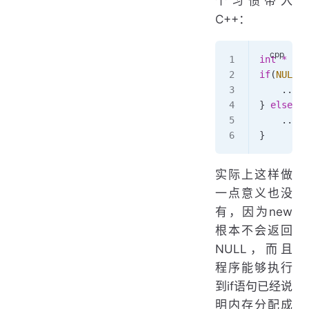
个习惯带入
C++：
int
 *
 a 
=
if
(
NULL
 =
    ...
} 
else
 { 
    ...
}
实际上这样做
一点意义也没
有，因为new
根本不会返回
NULL，而且
程序能够执行
到if语句已经说
明内存分配成