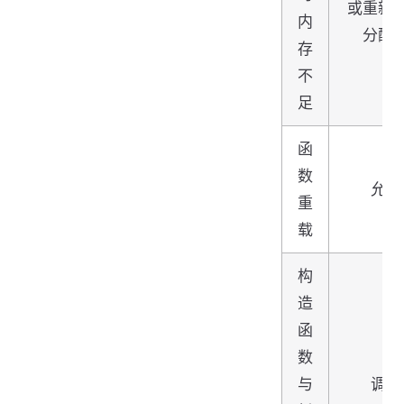
或重新
内
分配
存
不
足
函
数
允许
重
载
构
造
函
数
与
调用