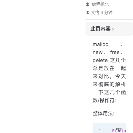
编程指北
大约 6 分钟
此页内容
简单对比
malloc、
详细解析
new、free、
1. 申请的内存所在位置
delete 这几个
2. 内存分配失败时返回值
总是放在一起
3. 是否调用构造函数/析构函数
来对比，今天
4. 对数组的处理
来彻底的解析
5. new 和 malloc 是否可以相互调用
一下这几个函
6. 能够直观地重新分配内存
数/操作符:
整体用法:
#include
 