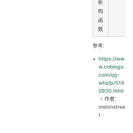
析
构
函
数
参考:
https://ww
w.cnblogs.
com/qg-
whz/p/514
0930.html
作者：
melonstree
t