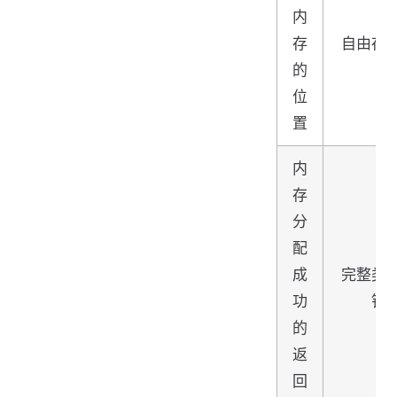
内
存
自由存
的
位
置
内
存
分
配
成
完整类
功
针
的
返
回