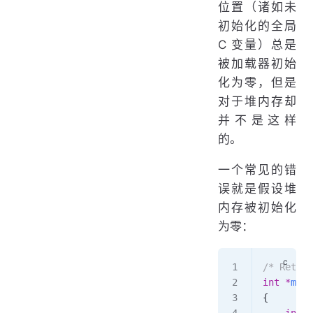
位置（诸如未
初始化的全局
C 变量）总是
被加载器初始
化为零，但是
对于堆内存却
并不是这样
的。
一个常见的错
误就是假设堆
内存被初始化
为零：
/* Return
int
 *
matv
{
    int
 i