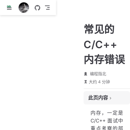
跳
至
主
常见的
要
內
C/C++
容
内存错误
编程指北
大约 4 分钟
此页内容
1. 间接引用坏指针
内存，一定是
2. 读未初始化的内存
C/C++ 面试中
3. 栈缓冲区溢出
重点考察的部