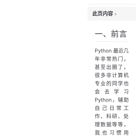
此页内容
一、前言
一、前言
二、 Python 简介
2.1 Python 的优点
2.2 Python的缺点
Python 最近几
2.3 Python 主要应用领域
年非常热门，
2.4 就业如何
甚至出圈了，
三、Python学习路线
很多非计算机
专业的同学也
3.1 Python 核心语法
会去学习
3.2 开发环境
Python，辅助
3.3 Python教程
自己日常工
3.4 视频教程：
作、科研、处
3.5 学习书籍
理数据等等，
我也习惯用