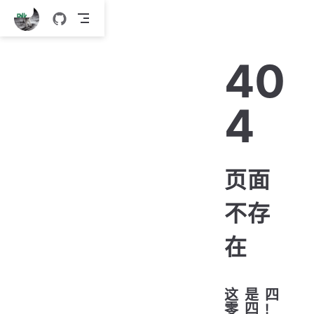
跳
至
主
40
要
內
4
容
页面
不存
在
这 是 四
零 四 !