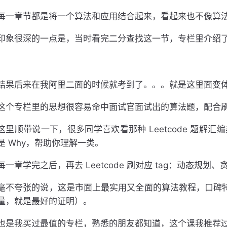
每一章节都是将一个算法和应用结合起来，看起来也不像算
印象很深的一点是，当时看完二分查找这一节，专栏里介绍
结果后来在我阿里二面的时候就考到了。。。就是这里面变体
这个专栏里的思想很容易命中面试官面试出的算法题，配合刷剑指of
这里顺带说一下，很多同学喜欢看那种 Leetcode 题解
是 Why，帮助你理解一类。
每一章学完之后，再去 Leetcode 刷对应 tag：动态规划、
毫不夸张的说，这是市面上最实用又全面的算法教程，口碑特别好
量，就是最好的证明）。
也是我买过最值的专栏，熟悉的朋友都知道，这个课我推荐