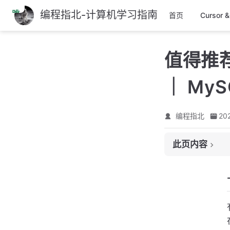
编程指北-计算机学习指南
跳
首页
Cursor 
至
主
值得推
要
內
｜ MyS
容
编程指北
20
此页内容
一、极客时间专栏
二、极客时间：数
二、极客时间：My
三、极客时间：左
其它优质专栏