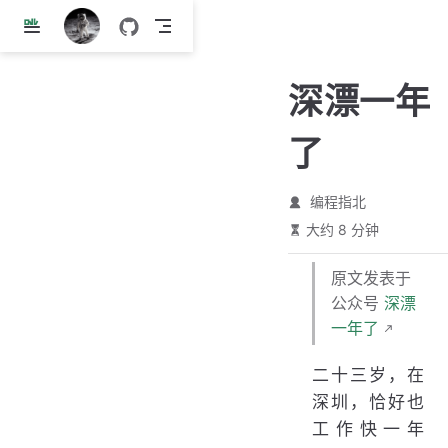
跳
至
主
深漂一年
要
內
了
容
编程指北
大约 8 分钟
原文发表于
公众号
深漂
一年了
二十三岁，在
深圳，恰好也
工作快一年