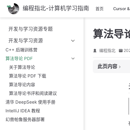
编程指北-计算机学习指南
跳
首页
Cursor 
至
主
开发与学习资源专题
算法导论
要
內
开发与学习资源
容
C++ 后端训练营
编程指北
20
算法导论 PDF
关于算法导论
此页内容
关于算法导论
算法导论 PDF 下
算法导论 PDF 下载
算法导论内容
算法导论内容
算法导论书评和阅
算法导论书评和阅读建议
清华 DeepSeek 使用手册
IntelliJ IDEA 教程
幻兽帕鲁服务器部署