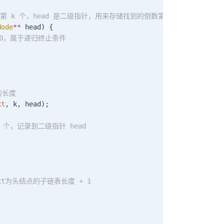
数第 k 个，head 是二级指针，用来存储找到的倒数第 k 个节点
Node
**
 head
) {
长度为0，属于递归终止条件
表的长度
xt
, k, head);
k 个，记录到二级指针 head
next为头结点的子链表长度 + 1