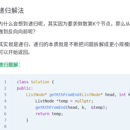
递归解法
为什么会想到递归呢，其实因为要求倒数第K个节点，那么
做到反向向前呢？
其实就是递归，递归的本质就是不断把问题拆解成更小规模
可以开始返回。
递归题解：
class
 Solution
 {
public:
    ListNode
*
 getKthFromEnd
(
ListNode
*
 head
, 
int
 
        ListNode 
*
temp 
=
 nullptr
;
        getKthFromEnd
(head, k,  
&
temp);
        return
 temp;
    }