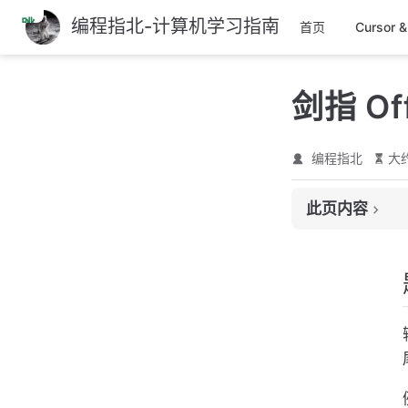
编程指北-计算机学习指南
跳
首页
Cursor 
至
主
剑指 Of
要
內
容
编程指北
大约
此页内容
题目
解题思路
遍历解法（双指针
递归解法