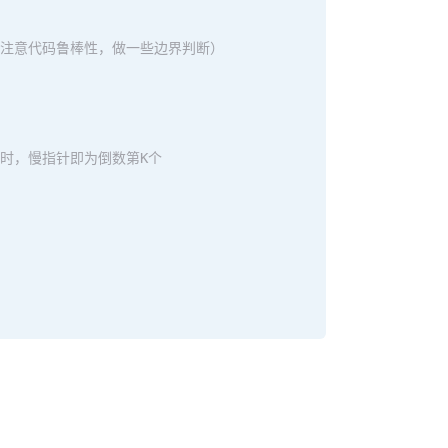
k (注意代码鲁棒性，做一些边界判断）
为空时，慢指针即为倒数第K个