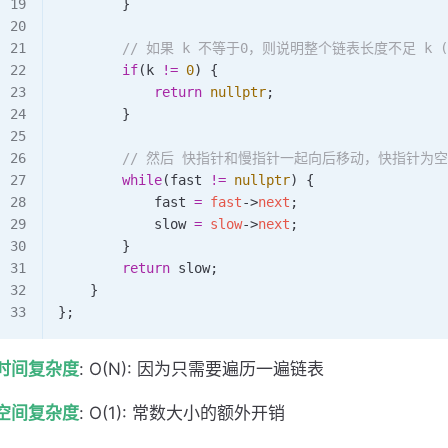
        }
        // 如果 k 不等于0，则说明整个链表长度不足 
        if
(k 
!=
 0
) {
            return
 nullptr
;
        }
        // 然后 快指针和慢指针一起向后移动，快指针
        while
(fast 
!=
 nullptr
) {
            fast 
=
 fast
->
next
;
            slow 
=
 slow
->
next
;
        }
        return
 slow;
    }
};
时间复杂度
: O(N): 因为只需要遍历一遍链表
空间复杂度
: O(1): 常数大小的额外开销