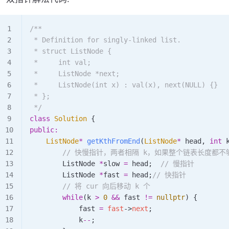
/**
 * Definition for singly-linked list.
 * struct ListNode {
 *     int val;
 *     ListNode *next;
 *     ListNode(int x) : val(x), next(NULL) {}
 * };
 */
class
 Solution
 {
public:
    ListNode
*
 getKthFromEnd
(
ListNode
*
 head
, 
int
 
        // 快慢指针，两者相隔 k，如果整个链表长度都不
        ListNode 
*
slow 
=
 head;
  // 慢指针
        ListNode 
*
fast 
=
 head;
// 快指针
        // 将 cur 向后移动 k 个
        while
(k 
>
 0
 &&
 fast 
!=
 nullptr
) {
            fast 
=
 fast
->
next
;
            k
--
;