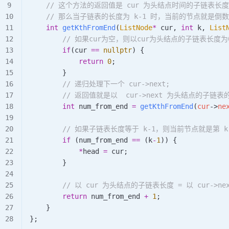
   	// 这个方法的返回值是 cur 为头结点时间的子链表长度
    // 那么当子链表的长度为 k-1 时，当前的节点就是倒
    int
 getKthFromEnd
(
ListNode
*
 cur
, 
int
 k
, 
List
      	// 如果cur为空，则以cur为头结点的子链表
        if
(cur 
==
 nullptr
) {
            return
 0
;
        }
        // 递归处理下一个 cur->next;
      	// 返回值就是以  cur->next 为头结点的子链
        int
 num_from_end 
=
 getKthFromEnd
(
cur
->
ne
        // 如果子链表长度等于 k-1，则当前节点就是第 
        if
 (num_from_end 
==
 (k
-
1
)) {
            *
head 
=
 cur;
        }
        // 以 cur 为头结点的子链表长度 = 以 cur->
        return
 num_from_end 
+
 1
;
    }
};