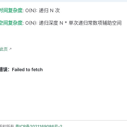
时间复杂度
: O(N): 递归 N 次
空间复杂度
: O(N): 递归深度 N * 单次递归常数项辅助空间
辑此页
版权所有
粤ICP备2021169086号-2