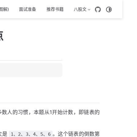
图解)
面试准备
推荐书籍
八股文
点
多数人的习惯，本题从1开始计数，即链表的
次是
。这个链表的倒数第
1、2、3、4、5、6