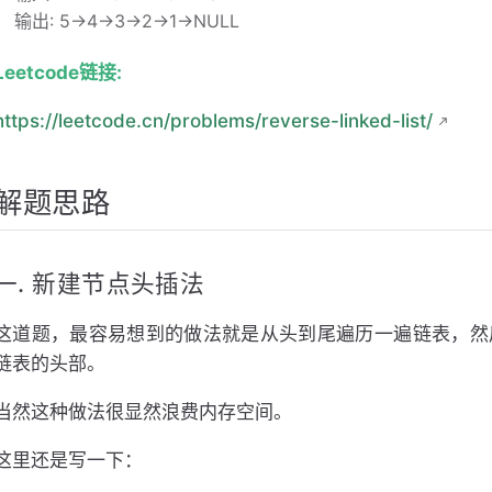
输出: 5->4->3->2->1->NULL
Leetcode链接:
https://leetcode.cn/problems/reverse-linked-list/
解题思路
一. 新建节点头插法
这道题，最容易想到的做法就是从头到尾遍历一遍链表，然
链表的头部。
当然这种做法很显然浪费内存空间。
这里还是写一下：