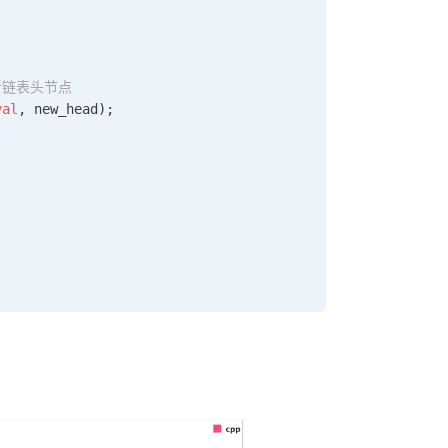
的新链表头节点
val
, new_head);