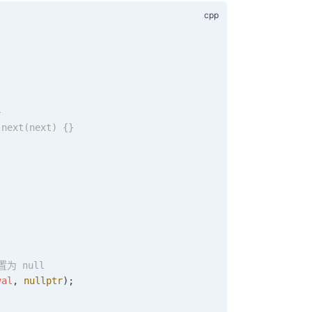
}
 next(next) {}
置为 null
val
, 
nullptr
);