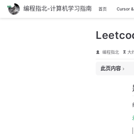
编程指北-计算机学习指南
跳
首页
Cursor 
至
主
Leetc
要
內
容
编程指北
大约
此页内容
题目
解题思路
一. 新建节点头插
二. 原地头插法
三. 递归法