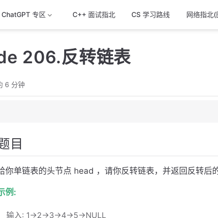
& ChatGPT 专区
C++ 面试指北
CS 学习路线
网络指北(
ode 206.反转链表
 6 分钟
题目
法
给你单链表的头节点 head ，请你反转链表，并返回反转后
示例:
输入: 1->2->3->4->5->NULL