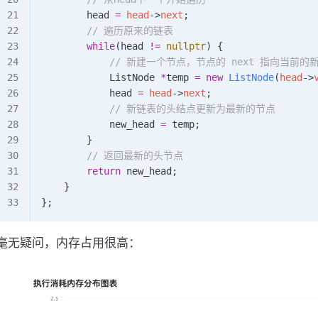
        head 
=
 head
->
next
;
        // 遍历原来的链表
        while
(head 
!=
 nullptr
) {
            // 新建一个节点，节点的 next 指向当前
            ListNode 
*
temp 
=
 new
 ListNode
(
head
->
            head 
=
 head
->
next
;
            // 新链表的头结点更新为最新的节点
            new_head 
=
 temp;
        }
        // 返回最新的头节点
        return
 new_head;
    }
};
毫无疑问，内存占用很高：